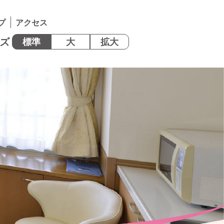
プ
アクセス
ズ
標準
大
拡大